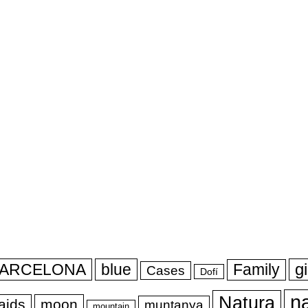
ARCELONA
blue
gi
Family
Cases
Dofí
n
Natura
aids
moon
muntanya
mountain