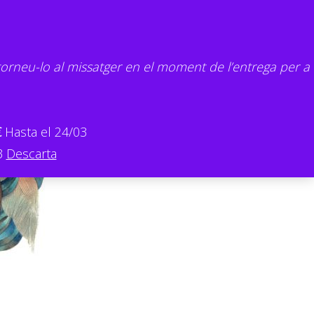
torneu-lo al missatger en el moment de l’entrega per a
€
Hasta el 24/03
3
Descarta