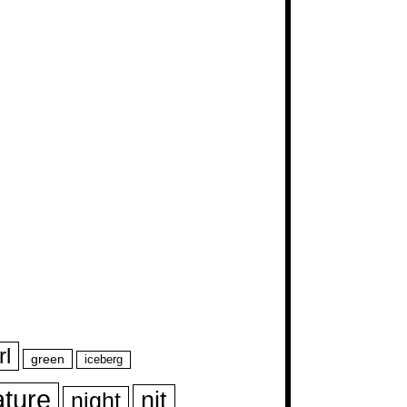
rl
green
iceberg
ature
nit
night