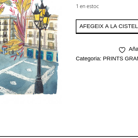
1 en estoc
quantitat
AFEGEIX A LA CISTE
de
Plaça
Aña
Sant
Categoria:
PRINTS GRA
Jaume