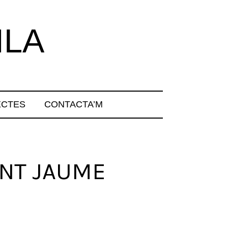
ILA
ECTES
CONTACTA’M
ANT JAUME