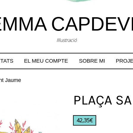
MMA CAPDEV
Il·lustració
TATS
EL MEU COMPTE
SOBRE MI
PROJ
nt Jaume
PLAÇA S
42,35
€