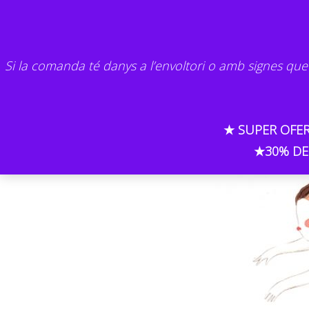
Skip
to
content
Si la comanda té danys a l’envoltori o amb signes que
★ SUPER OFER
★30% DE