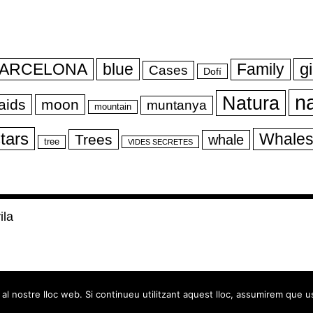
ARCELONA
blue
gi
Family
Cases
Dofí
n
Natura
aids
moon
muntanya
mountain
tars
Whale
Trees
whale
tree
VIDES SECRETES
la
al nostre lloc web. Si continueu utilitzant aquest lloc, assumirem que u