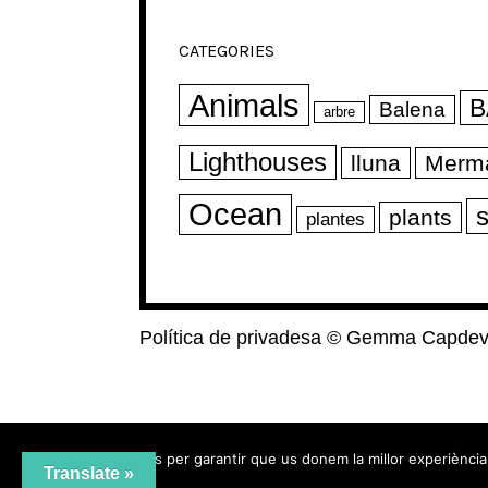
CATEGORIES
Animals
B
Balena
arbre
Lighthouses
lluna
Merm
Ocean
s
plants
plantes
Política de privadesa
©
Gemma Capdevi
Utilitzem cookies per garantir que us donem la millor experiència 
Translate »