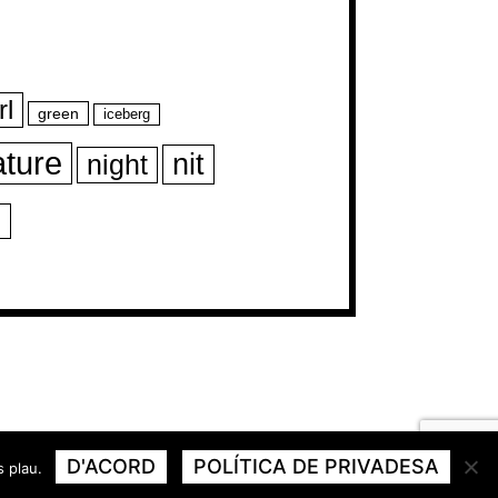
rl
green
iceberg
ature
nit
night
s
D'ACORD
POLÍTICA DE PRIVADESA
s plau.