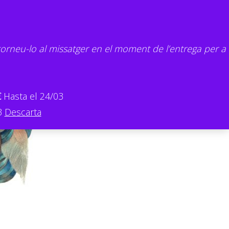
torneu-lo al missatger en el moment de l’entrega per a
€
Hasta el 24/03
3
Descarta