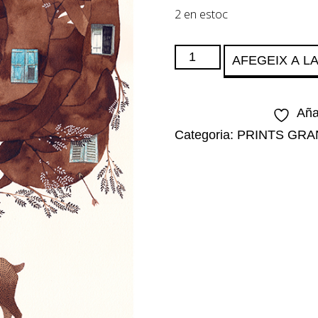
2 en estoc
quantitat
AFEGEIX A L
de
DEER
Aña
Categoria:
PRINTS GRA