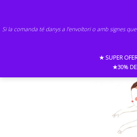
Skip
to
content
Si la comanda té danys a l’envoltori o amb signes que
★ SUPER OFER
★30% DE