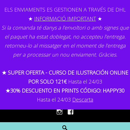
Skip
ELS ENVIAMENTS ES GESTIONEN A TRAVÉS DE DHL
to
★
INFORMACIÓ IMPORTANT
★
content
Si la comanda té danys a l’envoltori o amb signes que
el paquet ha estat doblegat, no accepteu l’entrega.
retorneu-lo al missatger en el moment de l’entrega
per a processar un nou enviament. Gràcies.
GEMMA CAPDEVILA
★ SUPER OFERTA - CURSO DE ILUSTRACIÓN ONLINE
Il·lustració
POR SOLO 121€
Hasta el 24/03
★30% DESCUENTO EN PRINTS CÓDIGO: HAPPY30
MENU
Hasta el 24/03
Descarta
Instagram
Facebook
Search