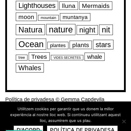
Lighthouses
lluna
Mermaids
moon
muntanya
mountain
nature
Natura
nit
night
Ocean
stars
plants
plantes
Trees
whale
tree
VIDES SECRETES
Whales
Política de privadesa
©
Gemma Capdevila
Utilitzem cookies per garantir que us donem la millor
experiència al nostre lloc web. Si continueu utilitzant aquest
lloc, assumirem que us plau.
D'ACORD
POLÍTICA DE PRIVADESA