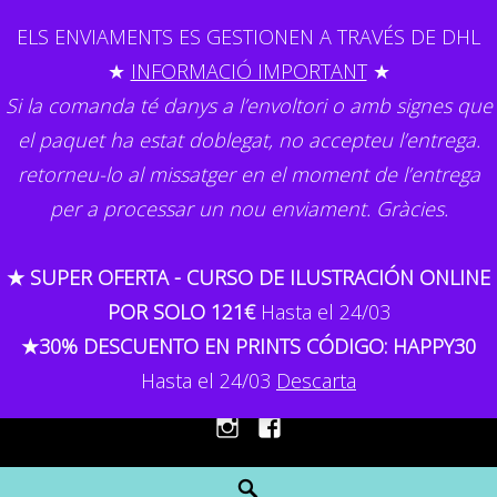
Skip
ELS ENVIAMENTS ES GESTIONEN A TRAVÉS DE DHL
to
★
INFORMACIÓ IMPORTANT
★
content
Si la comanda té danys a l’envoltori o amb signes que
el paquet ha estat doblegat, no accepteu l’entrega.
retorneu-lo al missatger en el moment de l’entrega
per a processar un nou enviament. Gràcies.
GEMMA CAPDEVILA
★ SUPER OFERTA - CURSO DE ILUSTRACIÓN ONLINE
Il·lustració
POR SOLO 121€
Hasta el 24/03
★30% DESCUENTO EN PRINTS CÓDIGO: HAPPY30
MENU
Hasta el 24/03
Descarta
Instagram
Facebook
Search