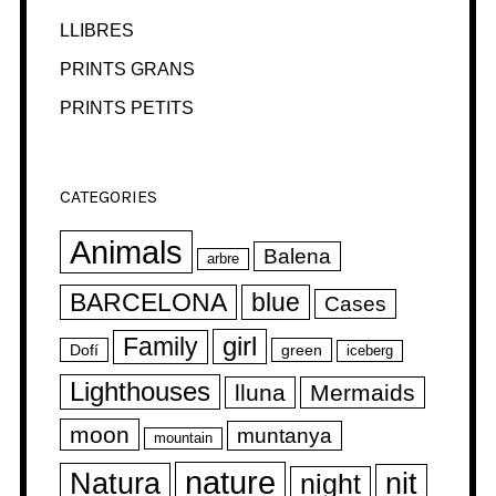
LLIBRES
PRINTS GRANS
PRINTS PETITS
CATEGORIES
Animals
Balena
arbre
BARCELONA
blue
Cases
girl
Family
Dofí
green
iceberg
Lighthouses
lluna
Mermaids
moon
muntanya
mountain
nature
Natura
nit
night