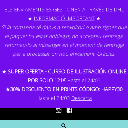
Skip
ELS ENVIAMENTS ES GESTIONEN A TRAVÉS DE DHL
to
★
INFORMACIÓ IMPORTANT
★
content
Si la comanda té danys a l’envoltori o amb signes que
el paquet ha estat doblegat, no accepteu l’entrega.
retorneu-lo al missatger en el moment de l’entrega
per a processar un nou enviament. Gràcies.
GEMMA CAPDEVILA
★ SUPER OFERTA - CURSO DE ILUSTRACIÓN ONLINE
Il·lustració
POR SOLO 121€
Hasta el 24/03
★30% DESCUENTO EN PRINTS CÓDIGO: HAPPY30
MENU
Hasta el 24/03
Descarta
Instagram
Facebook
Search