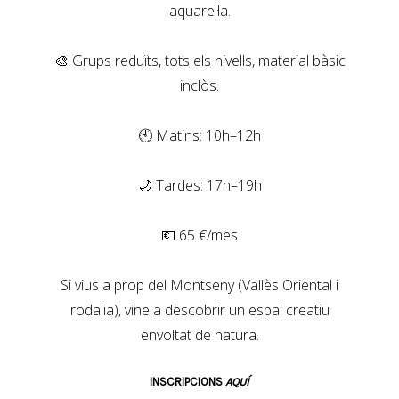
aquarel·la.
🎨 Grups reduïts, tots els nivells, material bàsic
inclòs.
🕙 Matins: 10h–12h
🌙 Tardes: 17h–19h
💶 65 €/mes
Si vius a prop del Montseny (Vallès Oriental i
rodalia), vine a descobrir un espai creatiu
envoltat de natura.
INSCRIPCIONS
AQUÍ