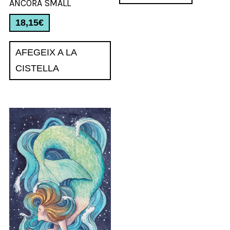
ÀNCORA SMALL
era:
és:
18,15
€
447,70€.
326,70€
AFEGEIX A LA
CISTELLA