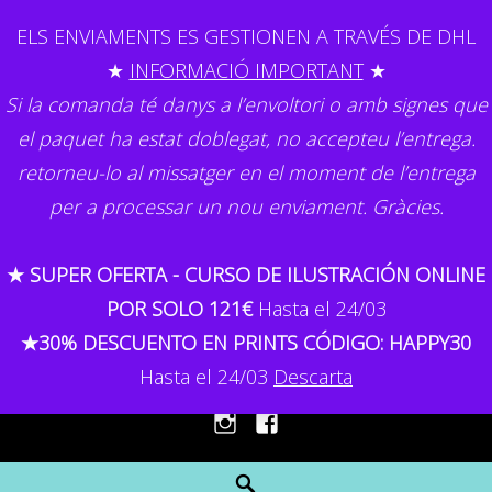
Skip
ELS ENVIAMENTS ES GESTIONEN A TRAVÉS DE DHL
to
★
INFORMACIÓ IMPORTANT
★
content
Si la comanda té danys a l’envoltori o amb signes que
el paquet ha estat doblegat, no accepteu l’entrega.
retorneu-lo al missatger en el moment de l’entrega
per a processar un nou enviament. Gràcies.
GEMMA CAPDEVILA
★ SUPER OFERTA - CURSO DE ILUSTRACIÓN ONLINE
Il·lustració
POR SOLO 121€
Hasta el 24/03
★30% DESCUENTO EN PRINTS CÓDIGO: HAPPY30
MENU
Hasta el 24/03
Descarta
Instagram
Facebook
Search