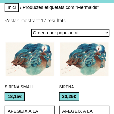
Inici
/ Productes etiquetats com “Mermaids”
Ordenat
S'estan mostrant 17 resultats
per
popularitat
SIRENA SMALL
SIRENA
18,15
€
30,25
€
AFEGEIX A LA
AFEGEIX A LA