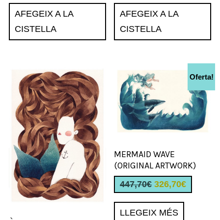
AFEGEIX A LA
AFEGEIX A LA
CISTELLA
CISTELLA
Oferta!
MERMAID WAVE
(ORIGINAL ARTWORK)
El
El
447,70
€
326,70
€
preu
preu
LLEGEIX MÉS
original
actual