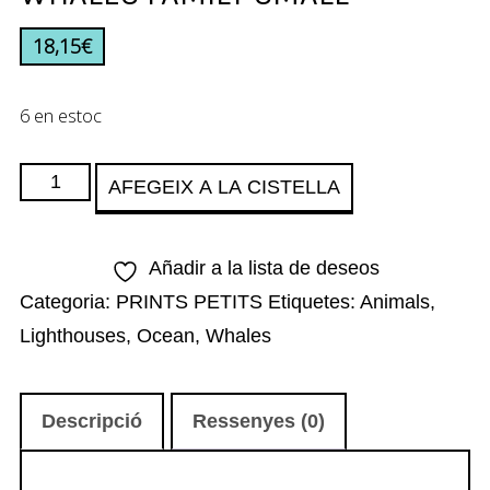
18,15
€
6 en estoc
quantitat
AFEGEIX A LA CISTELLA
de
WHALES
Añadir a la lista de deseos
FAMILY
Categoria:
PRINTS PETITS
Etiquetes:
Animals
,
SMALL
Lighthouses
,
Ocean
,
Whales
Descripció
Ressenyes (0)