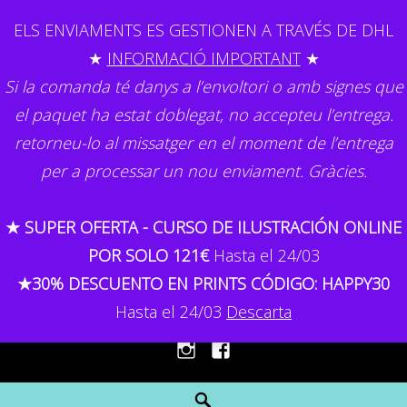
Skip
ELS ENVIAMENTS ES GESTIONEN A TRAVÉS DE DHL
to
★
INFORMACIÓ IMPORTANT
★
content
Si la comanda té danys a l’envoltori o amb signes que
el paquet ha estat doblegat, no accepteu l’entrega.
retorneu-lo al missatger en el moment de l’entrega
per a processar un nou enviament. Gràcies.
GEMMA CAPDEVILA
★ SUPER OFERTA - CURSO DE ILUSTRACIÓN ONLINE
Il·lustració
POR SOLO 121€
Hasta el 24/03
★30% DESCUENTO EN PRINTS CÓDIGO: HAPPY30
MENU
Hasta el 24/03
Descarta
Instagram
Facebook
Search