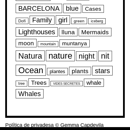
BARCELONA
blue
Cases
girl
Family
Dofí
green
iceberg
Lighthouses
lluna
Mermaids
moon
muntanya
mountain
nature
Natura
nit
night
Ocean
stars
plants
plantes
Trees
whale
tree
VIDES SECRETES
Whales
Política de privadesa
©
Gemma Capdevila