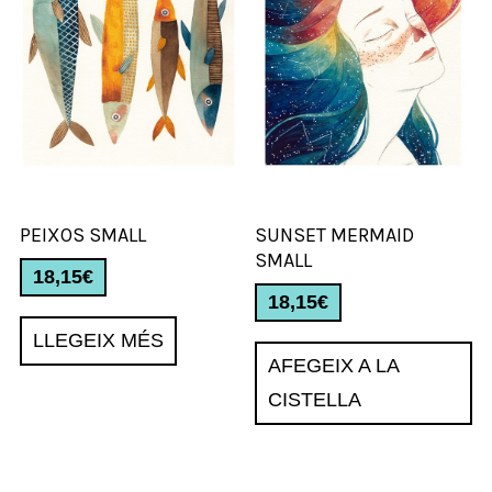
PEIXOS SMALL
SUNSET MERMAID
SMALL
18,15
€
18,15
€
LLEGEIX MÉS
AFEGEIX A LA
CISTELLA