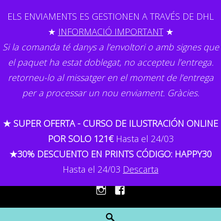
Skip
ELS ENVIAMENTS ES GESTIONEN A TRAVÉS DE DHL
to
★
INFORMACIÓ IMPORTANT
★
content
Si la comanda té danys a l’envoltori o amb signes que
el paquet ha estat doblegat, no accepteu l’entrega.
retorneu-lo al missatger en el moment de l’entrega
per a processar un nou enviament. Gràcies.
GEMMA CAPDEVILA
★ SUPER OFERTA - CURSO DE ILUSTRACIÓN ONLINE
Il·lustració
POR SOLO 121€
Hasta el 24/03
★30% DESCUENTO EN PRINTS CÓDIGO: HAPPY30
MENU
Hasta el 24/03
Descarta
Instagram
Facebook
Search