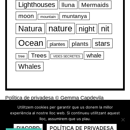
Lighthouses
lluna
Mermaids
moon
muntanya
mountain
nature
Natura
nit
night
Ocean
stars
plants
plantes
Trees
whale
tree
VIDES SECRETES
Whales
Política de privadesa
©
Gemma Capdevila
Utilitzem cookies per garantir que us donem la millor
experiència al nostre lloc web. Si continueu utilitzant aquest
lloc, assumirem que us plau.
D'ACORD
POLÍTICA DE PRIVADESA