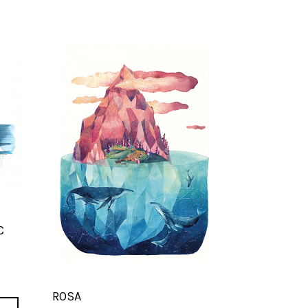
C
ROSA