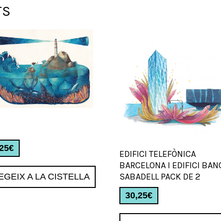
TS
,25
€
EDIFICI TELEFÒNICA
BARCELONA I EDIFICI BAN
SABADELL PACK DE 2
EGEIX A LA CISTELLA
30,25
€