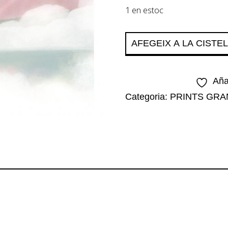
1 en estoc
quantitat
AFEGEIX A LA CISTE
de
BLANC
Aña
Categoria:
PRINTS GRA