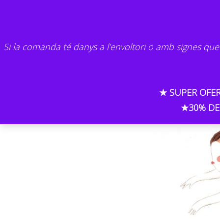
Skip
to
content
Si la comanda té danys a l’envoltori o amb signes que
★ SUPER OFER
★30% DE