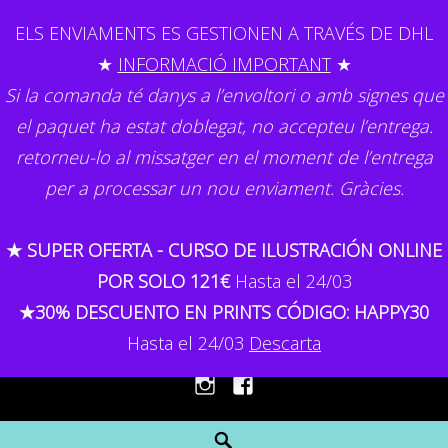
Skip
ELS ENVIAMENTS ES GESTIONEN A TRAVÉS DE DHL
to
★
INFORMACIÓ IMPORTANT
★
content
Si la comanda té danys a l’envoltori o amb signes que
el paquet ha estat doblegat, no accepteu l’entrega.
retorneu-lo al missatger en el moment de l’entrega
per a processar un nou enviament. Gràcies.
GEMMA CAPDEVILA
★ SUPER OFERTA - CURSO DE ILUSTRACIÓN ONLINE
Il·lustració
POR SOLO 121€
Hasta el 24/03
★30% DESCUENTO EN PRINTS CÓDIGO: HAPPY30
MENU
Hasta el 24/03
Descarta
Instagram
Facebook
Search