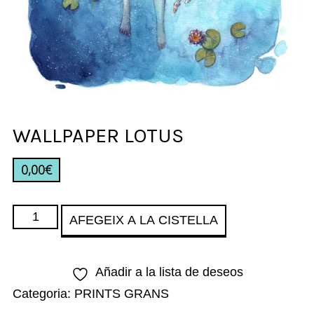
WALLPAPER LOTUS
0,00
€
quantitat
AFEGEIX A LA CISTELLA
de
WALLPAPER
Añadir a la lista de deseos
LOTUS
Categoria:
PRINTS GRANS